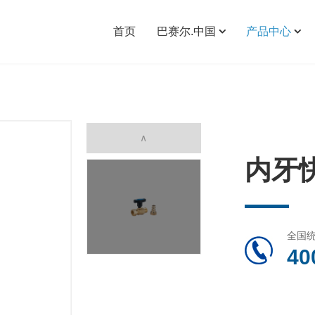
首页
巴赛尔.中国
产品中心
企业简介
PEXA交联管材
企业文化
PERT地暖管材
品牌理念
PEXC地暖管材
内牙
战略决策
管路配套配件
管路连接配件
全国
40